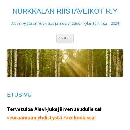
NURKKALAN RIISTAVEIKOT R.Y
Alavin kylätalon vuokraus ja muu yhteisen kylän toiminta | 2024
Siirry
Valikko
sisältöön
ETUSIVU
Tervetuloa Alavi-Jukajärven seud
ulle tai
seuraamaan yhdistystä Facebookissa!