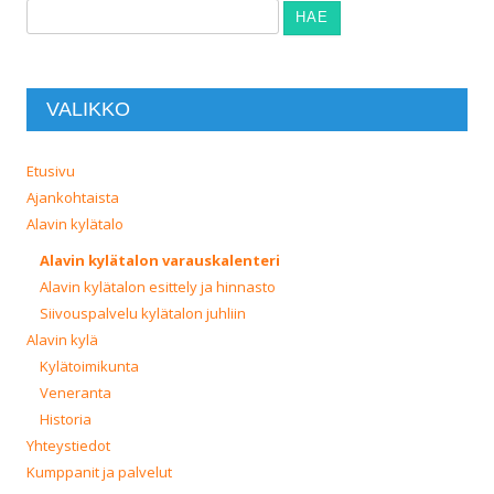
Haku:
VALIKKO
Etusivu
Ajankohtaista
Alavin kylätalo
Alavin kylätalon varauskalenteri
Alavin kylätalon esittely ja hinnasto
Siivouspalvelu kylätalon juhliin
Alavin kylä
Kylätoimikunta
Veneranta
Historia
Yhteystiedot
Kumppanit ja palvelut