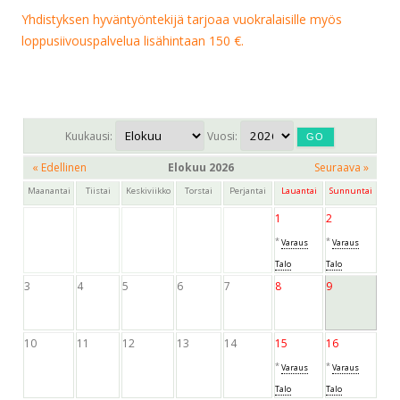
Yhdistyksen hyväntyöntekijä tarjoaa vuokralaisille myös
loppusiivouspalvelua lisähintaan 150 €.
Kuukausi:
Vuosi:
« Edellinen
Elokuu 2026
Seuraava »
Maanantai
Tiistai
Keskiviikko
Torstai
Perjantai
Lauantai
Sunnuntai
1
2
*
*
Varaus
Varaus
Talo
Talo
3
4
5
6
7
8
9
10
11
12
13
14
15
16
*
*
Varaus
Varaus
Talo
Talo